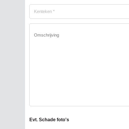
(Vereist)
Geen
titel
(Vereist)
Geen
titel
Evt. Schade foto's