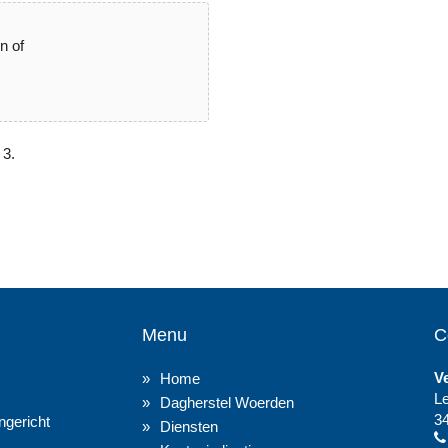
n of
 3.
Menu
C
V
Home
L
Dagherstel Woerden
3
gericht
Diensten