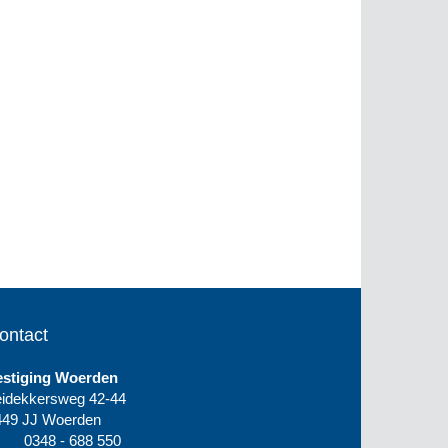
ontact
estiging Woerden
eidekkersweg 42-44
449 JJ Woerden
0348 - 688 550