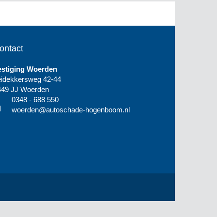
ontact
estiging Woerden
eidekkersweg 42-44
449 JJ Woerden
0348 - 688 550
woerden@autoschade-hogenboom.nl