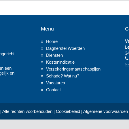
Menu
C
V
Home
L
Dagherstel Woerden
3
gericht
Diensten
Kostenindicatie
en een
Verzekeringsmaatschappijen
elijk en
Schade? Wat nu?
Vacatures
Contact
| Alle rechten voorbehouden |
Cookiebeleid
|
Algemene voorwaarden