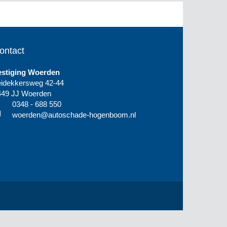
ontact
estiging Woerden
eidekkersweg 42-44
449 JJ Woerden
0348 - 688 550
woerden@autoschade-hogenboom.nl