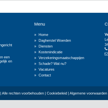
Menu
C
V
Home
L
Dagherstel Woerden
3
gericht
Diensten
Kostenindicatie
en een
Verzekeringsmaatschappijen
elijk en
Schade? Wat nu?
Vacatures
Contact
| Alle rechten voorbehouden |
Cookiebeleid
|
Algemene voorwaarden